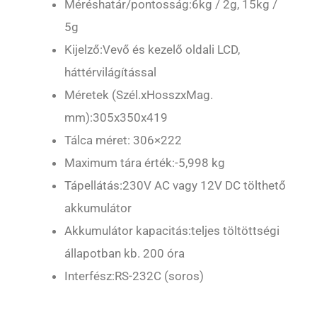
Méréshatár/pontosság:6kg / 2g, 15kg /
5g
Kijelző:Vevő és kezelő oldali LCD,
háttérvilágítással
Méretek (Szél.xHosszxMag.
mm):305x350x419
Tálca méret: 306×222
Maximum tára érték:-5,998 kg
Tápellátás:230V AC vagy 12V DC tölthető
akkumulátor
Akkumulátor kapacitás:teljes töltöttségi
állapotban kb. 200 óra
Interfész:RS-232C (soros)