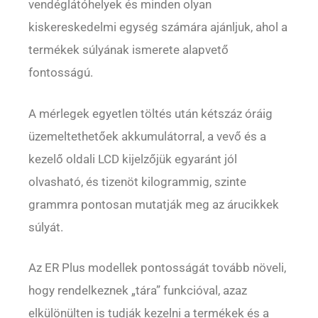
vendéglátóhelyek és minden olyan
kiskereskedelmi egység számára ajánljuk, ahol a
termékek súlyának ismerete alapvető
fontosságú.
A mérlegek egyetlen töltés után kétszáz óráig
üzemeltethetőek akkumulátorral, a vevő és a
kezelő oldali LCD kijelzőjük egyaránt jól
olvasható, és tizenöt kilogrammig, szinte
grammra pontosan mutatják meg az árucikkek
súlyát.
Az ER Plus modellek pontosságát tovább növeli,
hogy rendelkeznek „tára” funkcióval, azaz
elkülönülten is tudják kezelni a termékek és a